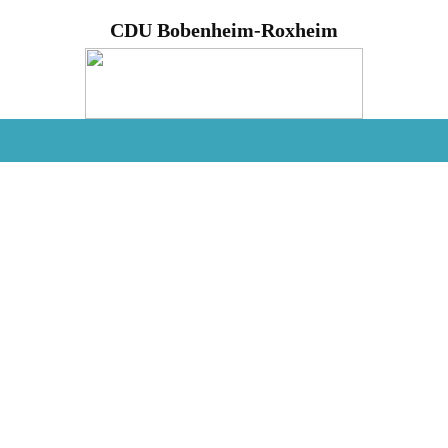
CDU Bobenheim-Roxheim
HERZLICH WILLKOMMEN!
AKTUELL
FRAK